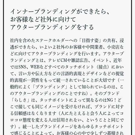
インナーブランディングができたら、
お客様など社外に向けて
アウターブランディングをする
社内を含めたステークホルダーへの「目指す姿」の共有、浸
透ができたら、いよいよ社外のお客様や中間業者、小売店な
どに向けてアウターブランディングを行います。アウターブ
ランディングとは、テレビCMや雑誌広告、イベント、近年
ではSNS、WEBなどすべてのタッチポイント（接点）におい
て、言い方や伝え方などの言語的表現とデザインなどの視覚
的表現が一貫性をもって統一されていることが大切です（一
般的によく「ブランディング」として知られているのは、こ
のアウターブランディングのことですね）。そのブランド
「らしさ」は、タッチポイントによって異なるのはNG！ど
こで接しても同じイメージを受けなければ、ブランドに対す
る信頼感はなくなります（人にたとえると会う人によってコ
ロコロ態度を変える人は信用されない、ということと同じで
す）。統一したブランドイメージをあらゆるタッチポイント
で感じることによって、お客様の心の中で少しずつ蓄積され