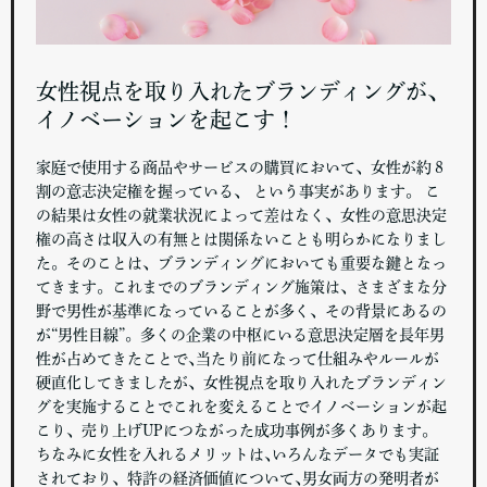
女性視点を取り入れたブランディングが、
イノベーションを起こす！
家庭で使用する商品やサービスの購買において、女性が約８
割の意志決定権を握っている、 という事実があります。 こ
の結果は女性の就業状況によって差はなく、女性の意思決定
権の高さは収入の有無とは関係ないことも明らかになりまし
た。そのことは、ブランディングにおいても重要な鍵となっ
てきます。これまでのブランディング施策は、さまざまな分
野で男性が基準になっていることが多く、その背景にあるの
が“男性目線”。多くの企業の中枢にいる意思決定層を長年男
性が占めてきたことで､当たり前になって仕組みやルールが
硬直化してきましたが、女性視点を取り入れたブランディン
グを実施することでこれを変えることでイノベーションが起
こり、売り上げUPにつながった成功事例が多くあります。
ちなみに女性を入れるメリットは､いろんなデータでも実証
されており、特許の経済価値について､男女両方の発明者が