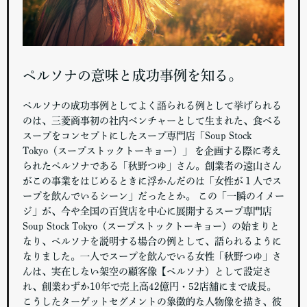
ペルソナの意味と成功事例を知る。
ペルソナの成功事例としてよく語られる例として挙げられる
のは、三菱商事初の社内ベンチャーとして生まれた、食べる
スープをコンセプトにしたスープ専門店「Soup Stock
Tokyo（スープストックトーキョー）」 を企画する際に考え
られたペルソナである「秋野つゆ」さん。創業者の遠山さん
がこの事業をはじめるときに浮かんだのは「女性が１人でス
ープを飲んでいるシーン」だったとか。 この「一瞬のイメー
ジ」が、今や全国の百貨店を中心に展開するスープ専門店
Soup Stock Tokyo（スープストックトーキョー）の始まりと
なり、ペルソナを説明する場合の例として、語られるように
なりました。一人でスープを飲んでいる女性「秋野つゆ」さ
んは、実在しない架空の顧客像【ペルソナ）として設定さ
れ、創業わずか10年で売上高42億円・52店舗にまで成長。
こうしたターゲットセグメントの象徴的な人物像を描き、彼