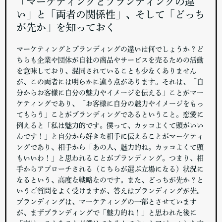
「マーケティングとブランディングの違
い」と「両者の関係性」、そして「どっち
が先か」を知っておく
マーケティングとブランディングの違いは何でしょうか？ど
ちらも企業や団体が自社の商品やサービスを売るための活動
を意味しており、混同されていることも少なくありません
が、この両者には明らかに違う点があります。それは、「自
分からお客様に自分の魅力やイメージを伝える」ことがマー
ケティングであり、「お客様に自分の魅力やイメージをもっ
てもらう」ことがブランディングであるということ。恋愛に
例えると「私は魅力的です。僕って、カッコよくて頭がいい
んです！」と自分から好きな相手に伝えることがマーケティ
ングであり、相手から「あの人、魅力的ね。カッコよくて頭
もいいわ！」と思われることがブランディング。つまり、相
手からアプローチされる（こちらが選ぶ立場になる）状況に
なるという、高度な戦略なのです。また、どっちが先か？と
いうご質問をよく受けますが、答えはブランディングが先。
ブランディングは、マーケティングの一部とさせています
が、まずブランディングで「魅力的ね！」と思われた後に