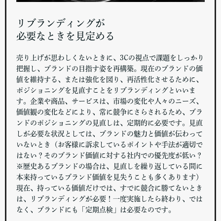
リブランディングが
必要なときを見定める
売り上げが思わしくないときに、3Cの視点で課題をしっかり
把握し、ブランドの目指す姿を再構築。現在のブランドの価
値を維持する、または強化を図り、再活性化させるために、
ポジショニングを見直すことをリブランディングといいま
す。企業や商品、サービスは、市場の変化や人々のニーズ、
価値観の変化などにより、常に競争にさらされるため、ブラ
ンドのポジショニングの見直しは、定期的に必要です。見直
しが必要な状況としては、ブランドの魅力と価値が伝わって
いないとき（お客様に訴求しているポイントや手法が適切で
はない？そのブランド価値に対する社内での優先度が低い？
※歴史あるブランドの場合は、見直しを繰り返している間に
本来持っているブランド価値を見失うことも多くあります）
現在、持っている価値だけでは、すでに競合に勝てないとき
は、リブランディングが必要！一度実施したら終わり、では
なく、ブランドにも「定期点検」は必要なのです。