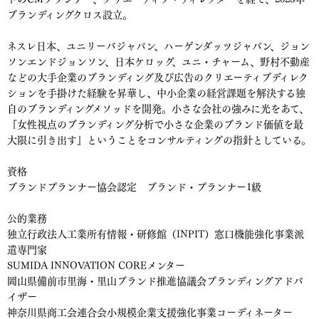
ブランディングクロス設立。
ネスレ日本、ユニリーバジャパン、ハーゲンダッツジャパン、ジョン
ソンエンドジョンソン、日本ケロッグ、ユニ・チャーム、野村不動産
などの大手企業のブランディング及び広告のクリエーティブディレク
ションを手掛けた経験を昇華し、中小企業の経営課題を解決する独
自のブランディングメソッドを開発。小さな会社の強みに光をあて、
『女性視点のブランディング分析で小さな企業のブランド価値を最
大限に引き出す』ということをコンサルティングの指針としている。
資格
ブランドプランナー協会認定 ブランド・プランナー1級
公的業務
独立行政法人工業所有情報・研修館（INPIT）窓口機能強化事業派
遣専門家
SUMIDA INNOVATION COREメンター
岡山県備前市里海・里山ブランド推進協議会ブランディングアドバ
イザー
神奈川県商工会連合会小規模企業支援強化事業コーディネーター